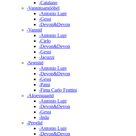
-Catalano
-Vannitoamööbel
-Antonio Lupi
-Gessi
-Devon&Devon
-Vannid
-Antonio Lupi
-Cielo
-Devon&Devon
-Gessi
-Jacuzzi
-Segistid
-Antonio Lupi
-Devon&Devon
-Gessi
-Paini
-Fima Carlo Frattini
-Aksessuaarid
-Antonio Lupi
-Devon&Devon
-Gessi
-Inda
-Peeglid
-Antonio Lupi
-Devon&Devon