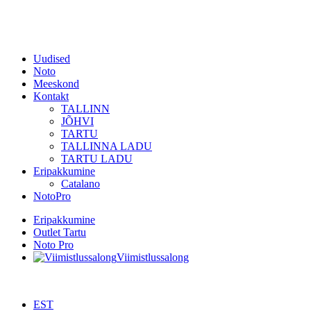
Uudised
Noto
Meeskond
Kontakt
TALLINN
JÕHVI
TARTU
TALLINNA LADU
TARTU LADU
Eripakkumine
Catalano
NotoPro
Eripakkumine
Outlet Tartu
Noto Pro
Viimistlussalong
EST