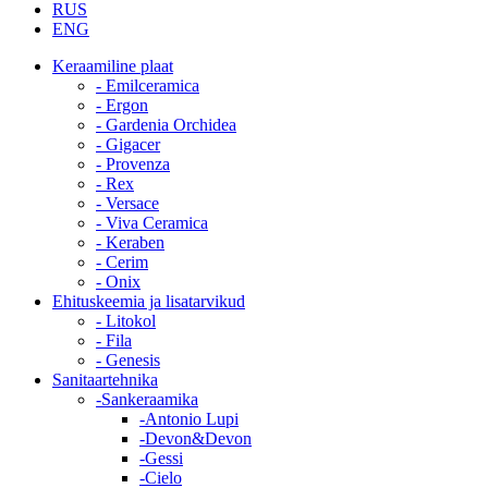
RUS
ENG
Keraamiline plaat
- Emilceramica
- Ergon
- Gardenia Orchidea
- Gigacer
- Provenza
- Rex
- Versace
- Viva Ceramica
- Keraben
- Cerim
- Onix
Ehituskeemia ja lisatarvikud
- Litokol
- Fila
- Genesis
Sanitaartehnika
-Sankeraamika
-Antonio Lupi
-Devon&Devon
-Gessi
-Cielo